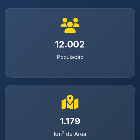
12.298
População
1.209
km² de Área