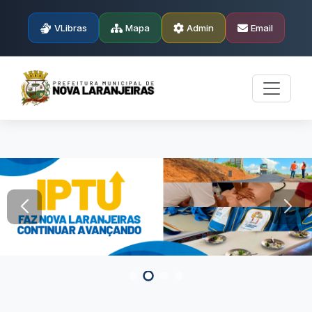
VLibras
Mapa
Admin
Email