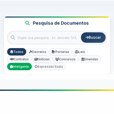
Pesquisa de Documentos
Buscar
Todos
Decretos
Portarias
Leis
Contratos
Notícias
Concursos
Emendas
Inteligente
Expressão Exata