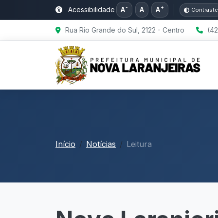
-
+
Acessibilidade
A
A
A
Contraste
Rua Rio Grande do Sul, 2122 - Centro
(42
Início
Notícias
Leitura