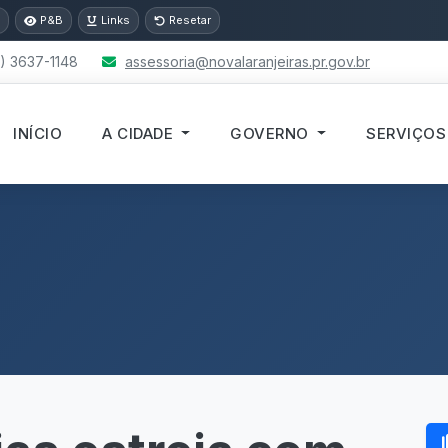
P&B
Links
Resetar
) 3637-1148
assessoria@novalaranjeiras.pr.gov.br
INÍCIO
A CIDADE
GOVERNO
SERVIÇO