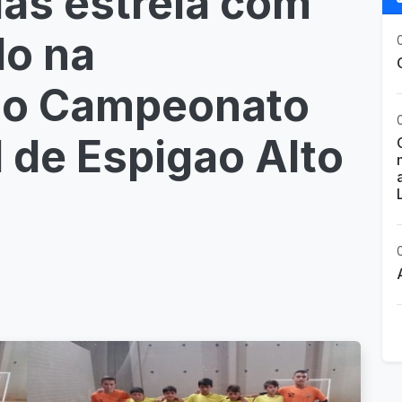
ias estreia com
do na
 do Campeonato
l de Espigao Alto