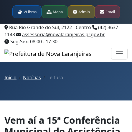
VLibras
Mapa
Admin
Email
Rua Rio Grande do Sul, 2122 - Centro
(42) 3637-
1148
assessoria@novalaranjeiras.pr.gov.br
Seg-Sex: 08:00 - 17:30
Início
Notícias
Leitura
Vem aí a 15ª Conferência
Municipal de Assistência