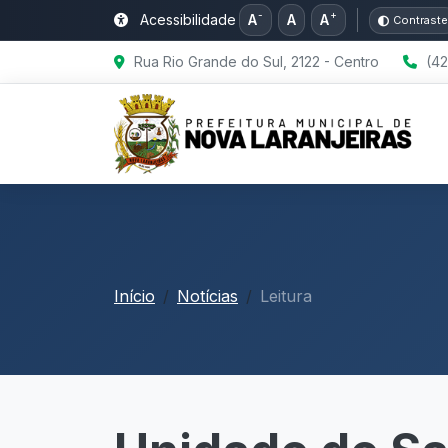
-
+
Acessibilidade
A
A
A
Contraste
Rua Rio Grande do Sul, 2122 - Centro
(42
Início
Notícias
Leitura