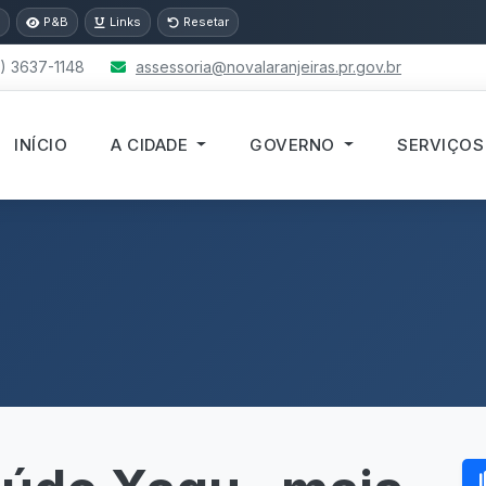
P&B
Links
Resetar
) 3637-1148
assessoria@novalaranjeiras.pr.gov.br
INÍCIO
A CIDADE
GOVERNO
SERVIÇO