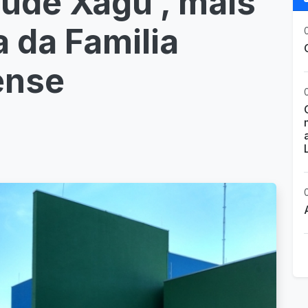
úde Xagu , mais
 da Familia
ense