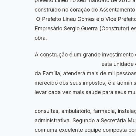
prefeito Lineu no seu mandato de 2013 a
construído no coraç
O Prefeito Lineu Gomes e o Vice Prefei
Empresário Sergio Guerra (Construtor) e
obra.
A construção é um grande i
esta unidade de Saúde func
da Família, atenderá mais de mil pessoas
merecido dos seus impostos, é a admini
levar cada vez mais 
O prédio é composto 
consultas, ambulatório, farmácia, instal
administrativa. Segundo a Secretária Mu
com uma excelente equipe composta por