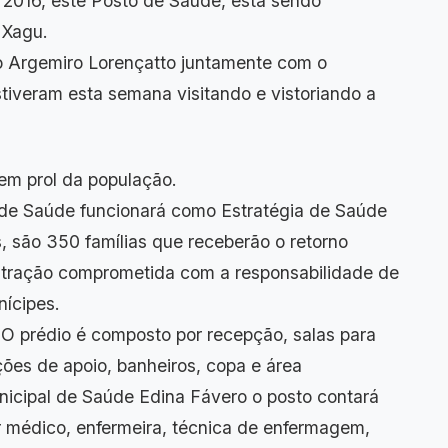
 2016, este Posto de Saúde, está sendo
ão do Assentamento Xagu.
to Argemiro Lorençatto juntamente com o
stiveram esta semana visitando e vistoriando a
nvestimento em prol da população.
ionará como Estratégia de Saúde
, são 350 famílias que receberão o retorno
stração comprometida com a responsabilidade de
saúde para seus munícipes.
por recepção, salas para
ações de apoio, banheiros, copa e área
nicipal de Saúde Edina Fávero o posto contará
 médico, enfermeira, técnica de enfermagem,