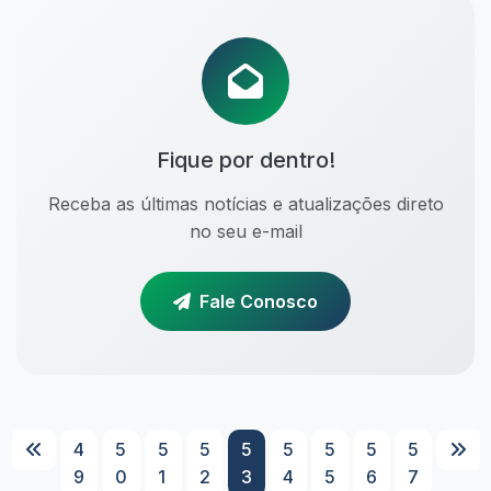
Fique por dentro!
Receba as últimas notícias e atualizações direto
no seu e-mail
Fale Conosco
4
5
5
5
5
5
5
5
5
9
0
1
2
3
4
5
6
7